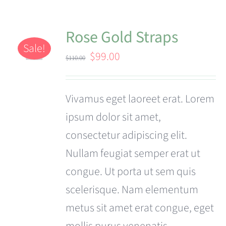
Rose Gold Straps
Sale!
Original
Current
$
99.00
$
110.00
price
price
was:
is:
Vivamus eget laoreet erat. Lorem
$110.00.
$99.00.
ipsum dolor sit amet,
consectetur adipiscing elit.
Nullam feugiat semper erat ut
congue. Ut porta ut sem quis
scelerisque. Nam elementum
metus sit amet erat congue, eget