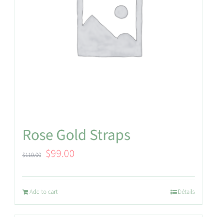
Rose Gold Straps
Original
Current
$
99.00
$
110.00
price
price
was:
is:
Add to cart
Détails
$110.00.
$99.00.